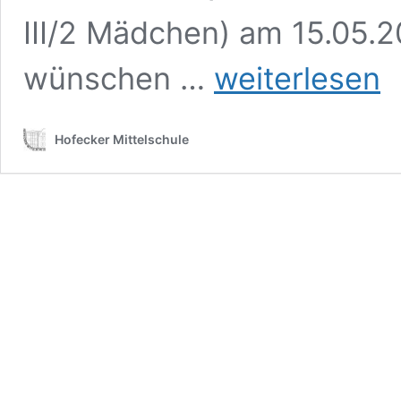
III/2 Mädchen) am 15.05.
1.
wünschen …
weiterlesen
Platz
im
Bezirksfinale
Hofecker Mittelschule