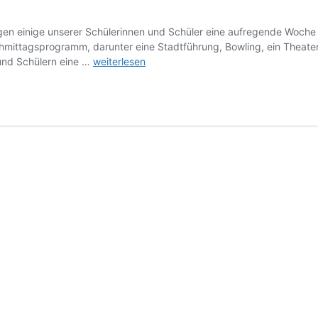
en einige unserer Schülerinnen und Schüler eine aufregende Woche 
mittagsprogramm, darunter eine Stadtführung, Bowling, ein Theater
Sprachcamp
und Schülern eine …
weiterlesen
in
Bayreuth